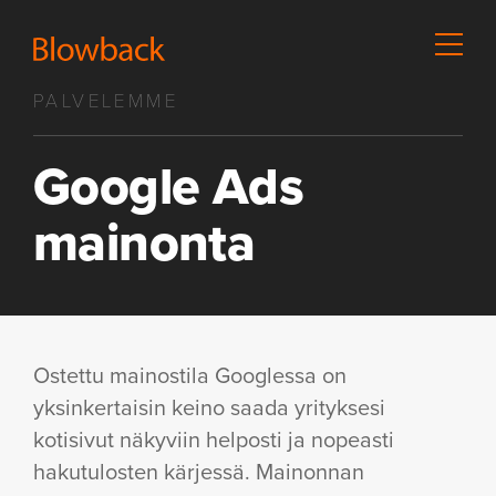
PALVELEMME
Google Ads
mainonta
Ostettu mainostila Googlessa on
yksinkertaisin keino saada yrityksesi
kotisivut näkyviin helposti ja nopeasti
hakutulosten kärjessä. Mainonnan