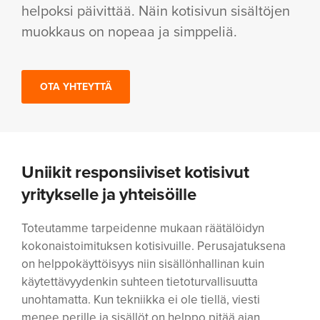
helpoksi päivittää. Näin kotisivun sisältöjen
muokkaus on nopeaa ja simppeliä.
OTA YHTEYTTÄ
Uniikit responsiiviset kotisivut
yritykselle ja yhteisöille
Toteutamme tarpeidenne mukaan räätälöidyn
kokonaistoimituksen kotisivuille. Perusajatuksena
on helppokäyttöisyys niin sisällönhallinan kuin
käytettävyydenkin suhteen tietoturvallisuutta
unohtamatta. Kun tekniikka ei ole tiellä, viesti
menee perille ja sisällöt on helppo pitää ajan