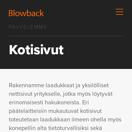
PALVELEMME
Kotisivut
Rakennamme laadukkaat ja yksilölliset
nettisivut yritykselle, jotka myös löytyvät
erinomaisesti hakukoneista. Eri
päätelaitteisiin mukautuvat kotisivut
toteutetaan laadukkaan ilmeen ohella myös
konepellin alta tietoturvallisiksi sekä