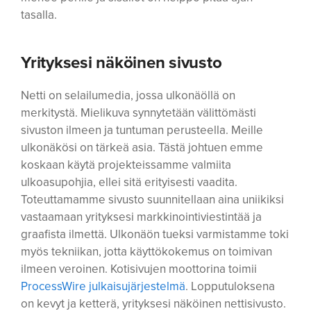
tasalla.
Yrityksesi näköinen sivusto
Netti on selailumedia, jossa ulkonäöllä on
merkitystä. Mielikuva synnytetään välittömästi
sivuston ilmeen ja tuntuman perusteella. Meille
ulkonäkösi on tärkeä asia. Tästä johtuen emme
koskaan käytä projekteissamme valmiita
ulkoasupohjia, ellei sitä erityisesti vaadita.
Toteuttamamme sivusto suunnitellaan aina uniikiksi
vastaamaan yrityksesi markkinointiviestintää ja
graafista ilmettä. Ulkonäön tueksi varmistamme toki
myös tekniikan, jotta käyttökokemus on toimivan
ilmeen veroinen. Kotisivujen moottorina toimii
ProcessWire julkaisujärjestelmä
. Lopputuloksena
on kevyt ja ketterä, yrityksesi näköinen nettisivusto.