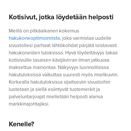
Kotisivut, jotka löydetään helposti
Meillä on pitkäaikanen kokemus
hakukoneoptimoinnista
, joka varmistaa uudelle
sivustollesi parhaat lähtökohdat pärjätä loistavasti
hakukoneiden tuloksissa. Hyvä löydettävyys takaa
kotisivuille tasaisen kävijävirran ilman jatkuvaa
maksettua mainontaa. Näkyvyys luonnollisissa
hakutuloksissa vaikuttaa suuresti myös mielikuviin.
Korkealla hakutuloksissa sijaitseviin sivustoihin
luotetaan ja siellä esiintyvät tuotemerkit ja
palveluntarjoajat mielletään helposti alansa
markkinajohtajiksi.
Kenelle?